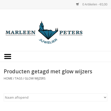
0 Artikelen - €0,00
Home
Horloges
Sieraden
Gepersonaliseerd
Producten getagd met glow wijzers
HOME
/
TAGS
/
GLOW WIJZERS
Occasions
Trouwringen
Overige