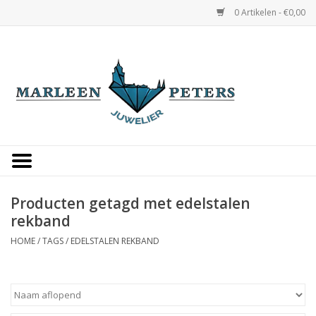
0 Artikelen - €0,00
Home
Horloges
Sieraden
Gepersonaliseerd
Producten getagd met edelstalen
rekband
Occasions
HOME
/
TAGS
/
EDELSTALEN REKBAND
Trouwringen
Overige