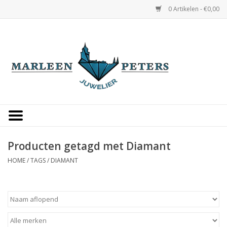
0 Artikelen - €0,00
Home
Horloges
Sieraden
Gepersonaliseerd
Producten getagd met Diamant
HOME
/
TAGS
/
DIAMANT
Occasions
Trouwringen
Overige