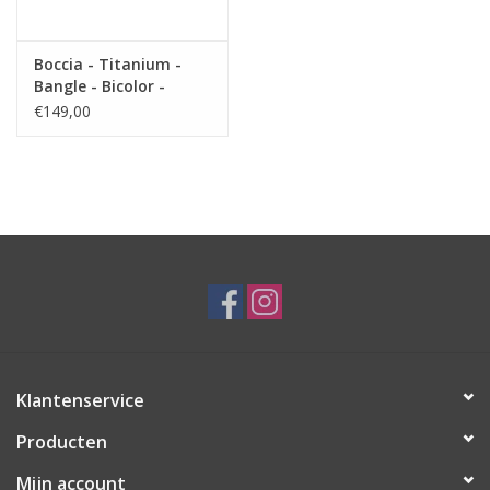
Boccia - Titanium -
Bangle - Bicolor -
Diamant
€149,00
Klantenservice
Producten
Mijn account