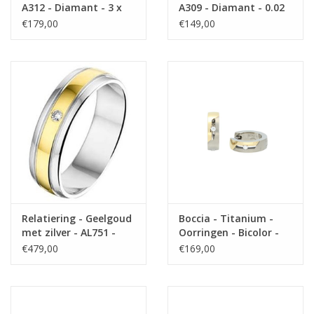
A312 - Diamant - 3 x
A309 - Diamant - 0.02
0.01 crt / H/Si - 6.0 mm
crt / H/Si - 6.0 mm
€179,00
€149,00
Relatiering - Geelgoud
Boccia - Titanium -
met zilver - AL751 -
Oorringen - Bicolor -
Diamant - 0.02 / H/Si -
Diamant 0.02 crt
€479,00
€169,00
5.0 mm