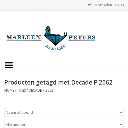
0 Artikelen - €0,00
Home
Horloges
Sieraden
Gepersonaliseerd
Producten getagd met Decade P.2062
HOME
/
TAGS
/
DECADE P.2062
Occasions
Trouwringen
Overige