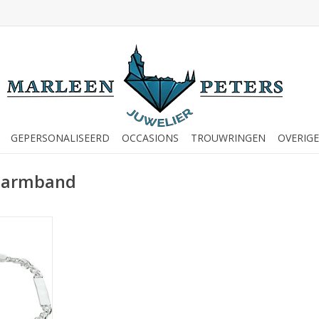
GEPERSONALISEERD
OCCASIONS
TROUWRINGEN
OVERIGE
s armband
and - Anker
m - 19 cm
NKELWAGEN