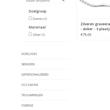
Doelgroep
Dames
(1)
Zilveren gravee
Materiaal
- Anker - 3 plaatj
mm - 19 cm
€79,00
Zilver
(1)
HORLOGES
SIERADEN
GEPERSONALISEERD
OCCASIONS
TROUWRINGEN
OVERIGE