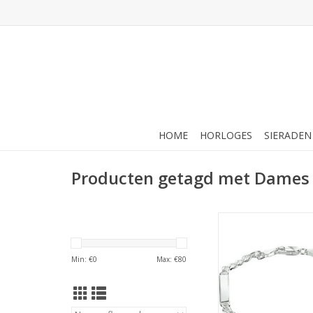
HOME
HORLOGES
SIERADEN
Producten getagd met Dame
Zilveren graveerarmb
- 3 plaatjes - 4,0 m
TOEVOEGEN AAN WI
Min: €
0
Max: €
80