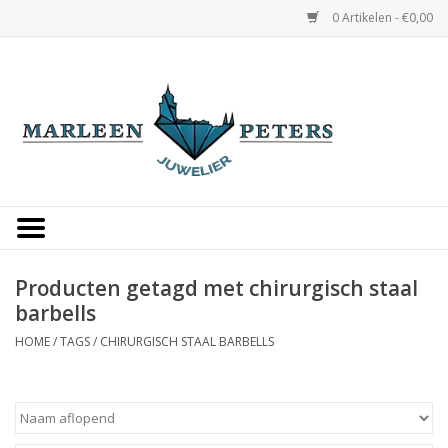
0 Artikelen - €0,00
Home
Horloges
Sieraden
Gepersonaliseerd
Producten getagd met chirurgisch staal
barbells
Occasions
HOME
/
TAGS
/
CHIRURGISCH STAAL BARBELLS
Trouwringen
Overige