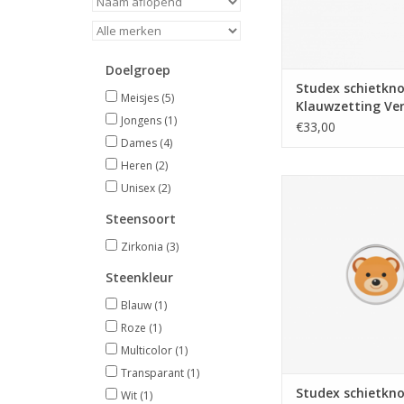
Doelgroep
Studex schietkno
Meisjes
(5)
Klauwzetting Ver
Jongens
(1)
Zirkonia 4 mm - 
€33,00
0100 (112)
Dames
(4)
Heren
(2)
Studex Studex schie
Unisex
(2)
Beertje - 7512-06
Steensoort
TOEVOEGEN AAN WI
Zirkonia
(3)
Steenkleur
Blauw
(1)
Roze
(1)
Multicolor
(1)
Transparant
(1)
Studex schietkno
Wit
(1)