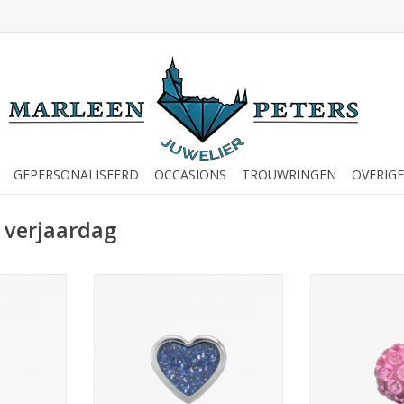
GEPERSONALISEERD
OCCASIONS
TROUWRINGEN
OVERIGE
 verjaardag
tknopjes -
Studex Studex schietknopjes -
Studex Studex 
 Zirkonia 4
Glitter hart blauw - 7524-
Fireball roze 
(112)
3566(226)
NKELWAGEN
TOEVOEGEN AAN WINKELWAGEN