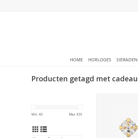
HOME
HORLOGES
SIERADEN
Producten getagd met cadeau
Studex Studex schie
Klauwzetting Verguld -
mm - 7521-0100 
Min: €
0
Max: €
35
TOEVOEGEN AAN WI