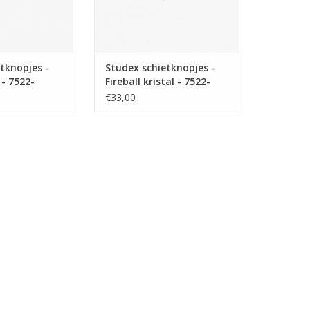
tknopjes -
Studex schietknopjes -
 - 7522-
Fireball kristal - 7522-
0315(206)
€33,00