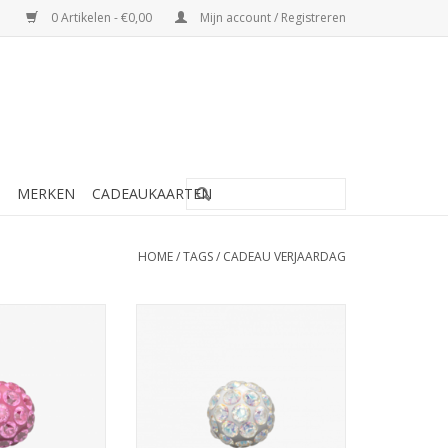
0 Artikelen - €0,00
Mijn account / Registreren
MERKEN
CADEAUKAARTEN
HOME
/
TAGS
/
CADEAU VERJAARDAG
schietknopjes -
Studex Studex schietknopjes -
- 7522-0310(207)
Fireball kristal - 7522-0315(206)
TOEVOEGEN AAN WINKELWAGEN