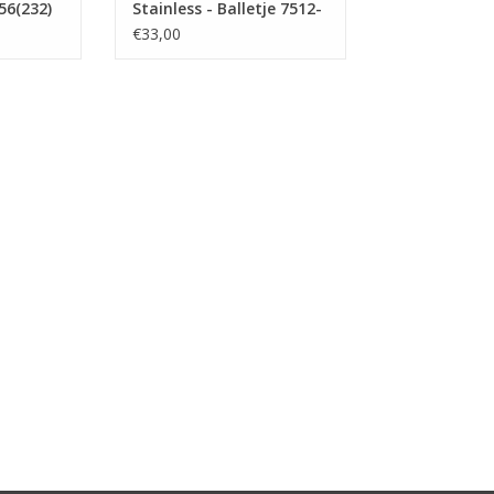
56(232)
Stainless - Balletje 7512-
2300 (181)
€33,00