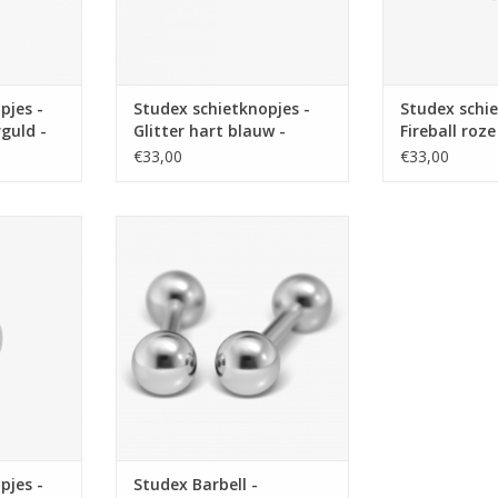
pjes -
Studex schietknopjes -
Studex schie
guld -
Glitter hart blauw -
Fireball roze
7521-
7524-3566(226)
0310(207)
€33,00
€33,00
tknopjes -
Studex Studex Barbell - Stainless -
56(232)
Balletje 7512-2300 (181)
NKELWAGEN
TOEVOEGEN AAN WINKELWAGEN
pjes -
Studex Barbell -