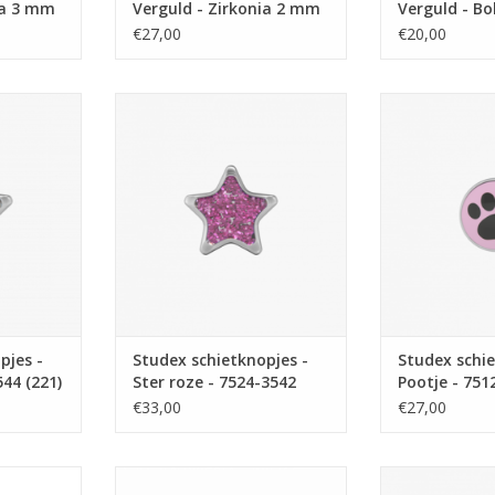
ia 3 mm
Verguld - Zirkonia 2 mm
Verguld - Bo
- 7531-0204 (139)
7511-0300 (1
€27,00
€20,00
tknopjes -
Studex Studex schietknopjes -
Studex Studex 
44 (221)
Ster roze - 7524-3542 (236)
Pootje - 75
NKELWAGEN
TOEVOEGEN AAN WINKELWAGEN
TOEVOEGEN AA
pjes -
Studex schietknopjes -
Studex schie
544 (221)
Ster roze - 7524-3542
Pootje - 751
(236)
€33,00
€27,00
tknopjes -
Studex Studex schietknopjes -
Studex Studex 