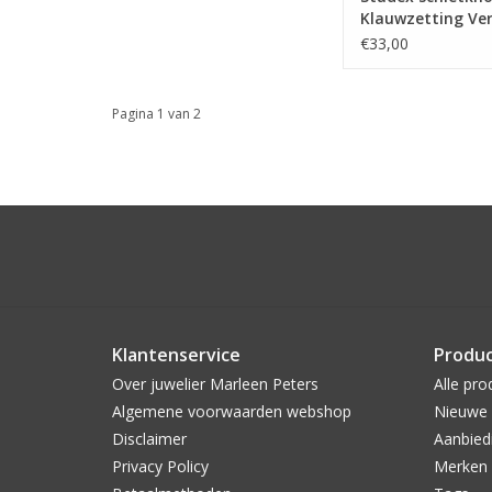
Klauwzetting Ver
Zirkonia 3 mm - 
€33,00
0100 (110)
Pagina 1 van 2
Klantenservice
Produ
Over juwelier Marleen Peters
Alle pro
Algemene voorwaarden webshop
Nieuwe 
Disclaimer
Aanbied
Privacy Policy
Merken