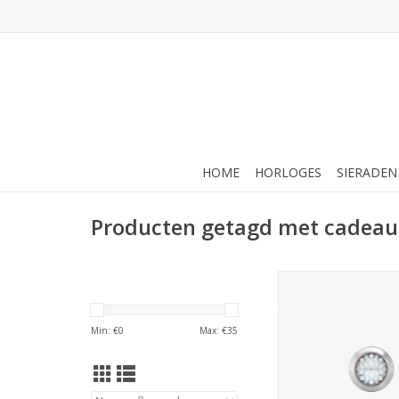
HOME
HORLOGES
SIERADEN
Producten getagd met cadeau
Studex Studex schie
Zirkonia 3 mm - 7512
TOEVOEGEN AAN WI
Min: €
0
Max: €
35