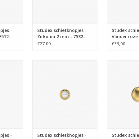
pjes -
Studex schietknopjes -
Studex schie
7512-
Zirkonia 2 mm - 7532-
Vlinder roze
0204 (140)
(350)
€27,00
€33,00
tknopjes -
Studex Studex schietknopjes -
Studex Studex 
 mm - 7511-
Verguld - Zirkonia 2 mm - 7531-
Verguld - Bol 
0204 (139)
(1
NKELWAGEN
TOEVOEGEN AAN WINKELWAGEN
TOEVOEGEN AA
pjes -
Studex schietknopjes -
Studex schie