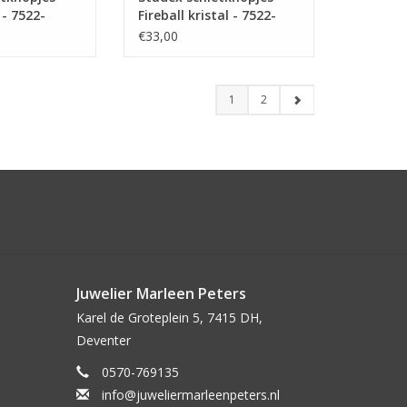
 - 7522-
Fireball kristal - 7522-
0315(206)
€33,00
1
2
Juwelier Marleen Peters
Karel de Groteplein 5, 7415 DH,
Deventer
0570-769135
info@juweliermarleenpeters.nl