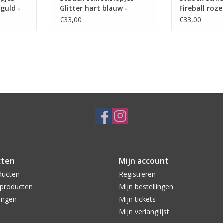
guld -
Glitter hart blauw -
Fireball roze
7511-
7524-3566(226)
0310(207)
€33,00
€33,00
cten
Mijn account
ducten
Registreren
producten
Mijn bestellingen
ingen
Mijn tickets
Mijn verlanglijst