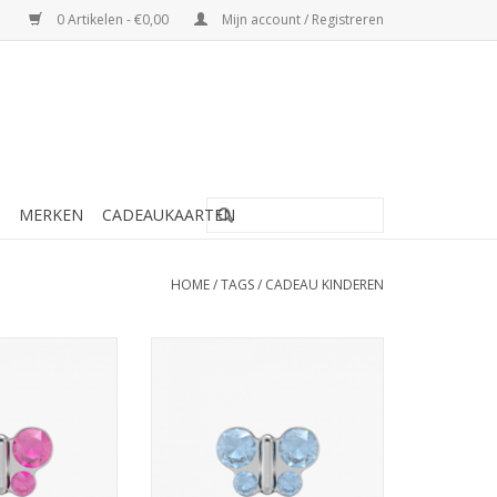
0 Artikelen - €0,00
Mijn account / Registreren
MERKEN
CADEAUKAARTEN
HOME
/
TAGS
/
CADEAU KINDEREN
schietknopjes -
Studex Studex schietknopjes -
 7524-2010 (350)
Vlinder blauw - 7524-2003 (344)
N WINKELWAGEN
TOEVOEGEN AAN WINKELWAGEN