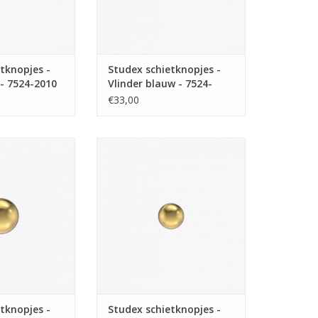
tknopjes -
Studex schietknopjes -
 - 7524-2010
Vlinder blauw - 7524-
2003 (344)
€33,00
schietknopjes -
Studex Studex schietknopjes -
4 mm - 7511-0300
Verguld - Bol 3 mm - 7531-0300
03)
(101)
N WINKELWAGEN
TOEVOEGEN AAN WINKELWAGEN
tknopjes -
Studex schietknopjes -