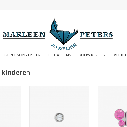
GEPERSONALISEERD
OCCASIONS
TROUWRINGEN
OVERIGE
 kinderen
tknopjes -
Studex Studex schietknopjes -
Studex Studex 
-0204 (142)
Zirkonia 2 mm - 7532-0204 (140)
Vlinder roze -
NKELWAGEN
TOEVOEGEN AAN WINKELWAGEN
TOEVOEGEN AA