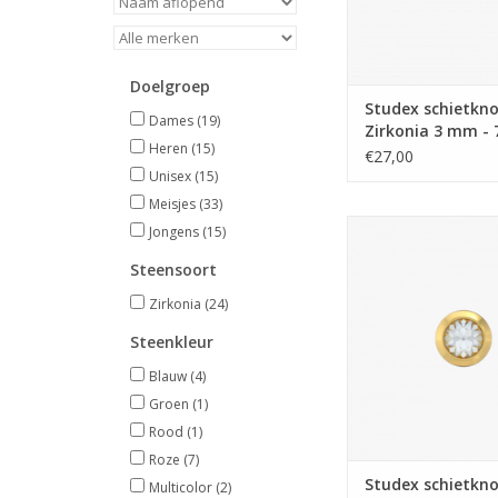
Doelgroep
Studex schietkno
Dames
(19)
Zirkonia 3 mm - 
Heren
(15)
0204 (142)
€27,00
Unisex
(15)
Meisjes
(33)
Studex Studex schie
Jongens
(15)
Verguld - Zirkonia 3
Steensoort
0204 (141)
Zirkonia
(24)
TOEVOEGEN AAN WI
Steenkleur
Blauw
(4)
Groen
(1)
Rood
(1)
Roze
(7)
Studex schietkno
Multicolor
(2)