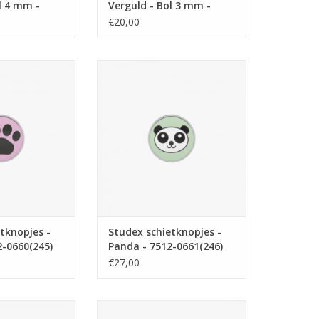
l 4 mm -
Verguld - Bol 3 mm -
03)
7531-0300 (101)
€20,00
schietknopjes -
Studex Studex schietknopjes -
12-0660(245)
Panda - 7512-0661(246)
N WINKELWAGEN
TOEVOEGEN AAN WINKELWAGEN
tknopjes -
Studex schietknopjes -
2-0660(245)
Panda - 7512-0661(246)
€27,00
schietknopjes -
Studex Studex schietknopjes -