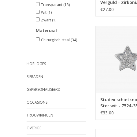
Verguld - Zirkon
Transparant
(13)
- 7511-0204 (141)
€27,00
Wit
(1)
Zwart
(1)
Studex Studex schie
Materiaal
Ster wit - 7524-35
Chirurgisch staal
(34)
TOEVOEGEN AAN WI
HORLOGES
SIERADEN
GEPERSONALISEERD
Studex schietkno
OCCASIONS
Ster wit - 7524-3
€33,00
TROUWRINGEN
OVERIGE
Studex Studex schie