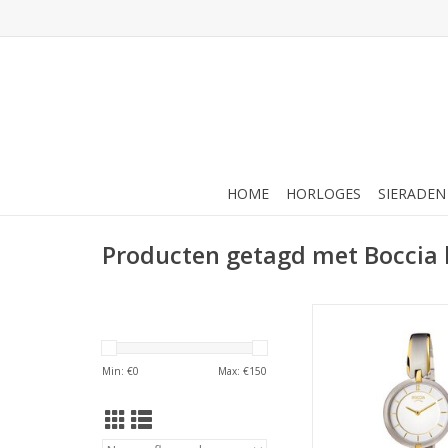
HOME
HORLOGES
SIERADEN
Producten getagd met Boccia 
Boccia Boccia - Horl
03
TOEVOEGEN AAN WI
Min: €
0
Max: €
150