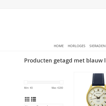
HOME
HORLOGES
SIERADEN
Producten getagd met blauw 
Prisma Prisma - Horl
TOEVOEGEN AAN WI
Min: €
0
Max: €
200