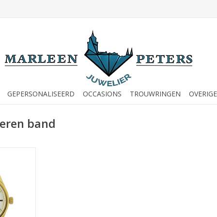
GEPERSONALISEERD
OCCASIONS
TROUWRINGEN
OVERIGE
leren band
oge - P2059
NKELWAGEN