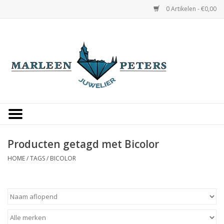
0 Artikelen - €0,00
Home
Horloges
Sieraden
Gepersonaliseerd
Producten getagd met Bicolor
HOME
/
TAGS
/
BICOLOR
Occasions
Trouwringen
Overige