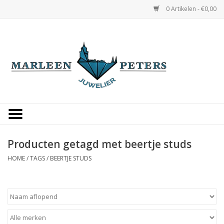
0 Artikelen - €0,00
Home
Horloges
Sieraden
Gepersonaliseerd
Producten getagd met beertje studs
HOME
/
TAGS
/
BEERTJE STUDS
Occasions
Trouwringen
Overige