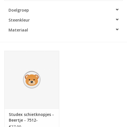
Doelgroep
Merken
Steenkleur
Cadeaukaarten
Materiaal
Studex schietknopjes -
Beertje - 7512-
0656(232)
€27,00