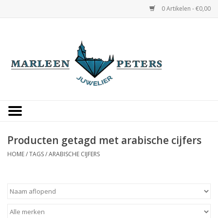
0 Artikelen - €0,00
Home
Horloges
Sieraden
Gepersonaliseerd
Producten getagd met arabische cijfers
HOME
/
TAGS
/
ARABISCHE CIJFERS
Occasions
Trouwringen
Overige