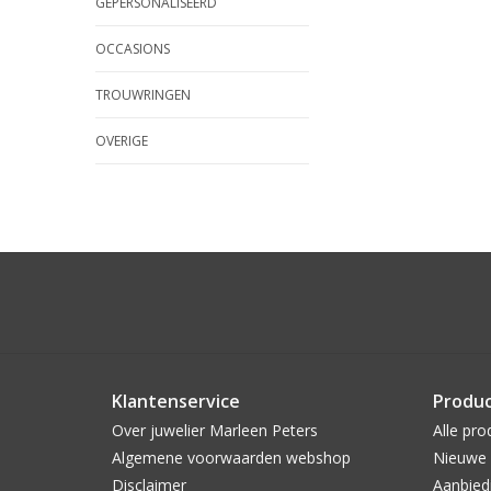
GEPERSONALISEERD
OCCASIONS
TROUWRINGEN
OVERIGE
Klantenservice
Produ
Over juwelier Marleen Peters
Alle pro
Algemene voorwaarden webshop
Nieuwe 
Disclaimer
Aanbied