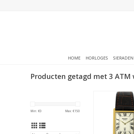
HOME
HORLOGES
SIERADEN
Producten getagd met 3 ATM 
Prisma Prisma - Horl
TOEVOEGEN AAN WI
Min: €
0
Max: €
150