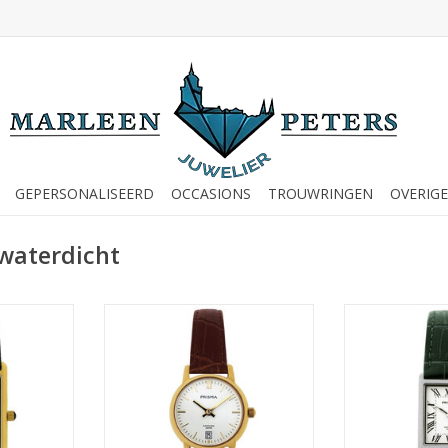
GEPERSONALISEERD
OCCASIONS
TROUWRINGEN
OVERIGE
waterdicht
oge - P2370
Prisma Prisma - Horloge - P2360
Prisma Prisma -
NKELWAGEN
TOEVOEGEN AAN WINKELWAGEN
TOEVOEGEN AA