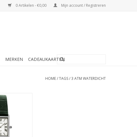
0 Artikelen - €0,00
Mijn account / Registreren
MERKEN
CADEAUKAARTEN
HOME
/
TAGS
/
3 ATM WATERDICHT
 Horloge - P2354
N WINKELWAGEN