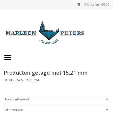
0 Artikelen - €0,00
Home
Horloges
Sieraden
Gepersonaliseerd
Producten getagd met 15.21 mm
HOME
/
TAGS
/
15.21 MM
Occasions
Trouwringen
Overige