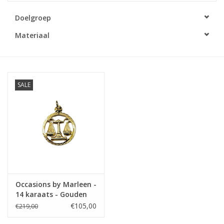
Doelgroep
Merken
Materiaal
Cadeaukaarten
SALE
Occasions by Marleen -
14 karaats - Gouden
sterrenbeeld -
€105,00
€219,00
Weegschaal