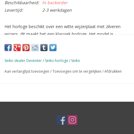
Beschikbaarheid:
In backorder
Levertijd:
2-3 werkdagen
Het horloge beschikt over een witte wijzerplaat met zilveren
wijzers, dit maakt het een klassiek horloge. Het model is
voorzien van een zilveren kast gemaakt van edelstaal en
beschikt over een quartz uurwerk. Daarnaast beschikt het
horloge over extra hard mineraalglas. Het horloge is tot 3 ATM
Seiko dealer Deventer
/
Seiko horloge
/
Seiko
waterdicht (regen- en spatwaterdicht).
Aan verlanglijst toevoegen
/
Toevoegen om te vergelijken
/
Afdrukken
Voor 17:00 uur besteld, is de volgende dag nog in huis*
Vanaf €50,00 verzenden wij
gratis
* Vandaag besteld morgen in huis geldt alleen wanneer het
artikel op voorraad is en op de werkdagen dinsdag t/m
vrijdag.