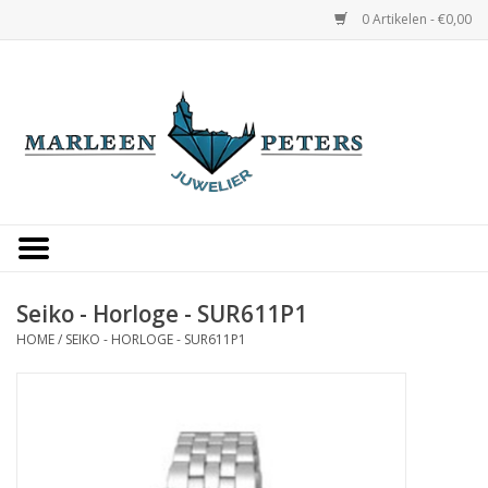
0 Artikelen - €0,00
Home
Horloges
Sieraden
Gepersonaliseerd
Seiko - Horloge - SUR611P1
HOME
/
SEIKO - HORLOGE - SUR611P1
Occasions
Trouwringen
Overige