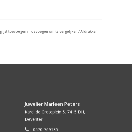
glijst toevoegen
/
Toevoegen om te vergelijken
/
Afdrukken
Juwelier Marleen Peters
Karel de Groteplein 5, 7415 DH,
Deventer
0570-769135