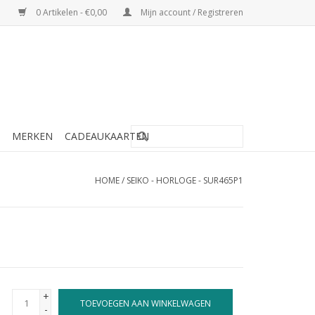
0 Artikelen - €0,00
Mijn account / Registreren
MERKEN
CADEAUKAARTEN
HOME
/
SEIKO - HORLOGE - SUR465P1
+
TOEVOEGEN AAN WINKELWAGEN
-