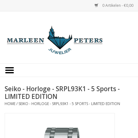
0 Artikelen - €0,00
Home
Horloges
Sieraden
Gepersonaliseerd
Seiko - Horloge - SRPL93K1 - 5 Sports -
LIMITED EDITION
Occasions
HOME
/
SEIKO - HORLOGE - SRPL93K1 - 5 SPORTS - LIMITED EDITION
Trouwringen
Overige