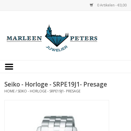
0 Artikelen - €0,00
Home
Horloges
Sieraden
Gepersonaliseerd
Seiko - Horloge - SRPE19J1- Presage
HOME
/
SEIKO - HORLOGE - SRPE19J1- PRESAGE
Occasions
Trouwringen
Overige