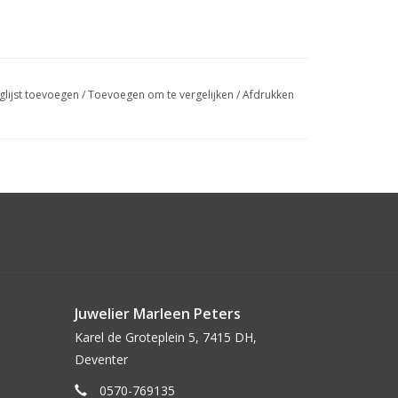
glijst toevoegen
/
Toevoegen om te vergelijken
/
Afdrukken
Juwelier Marleen Peters
Karel de Groteplein 5, 7415 DH,
Deventer
0570-769135