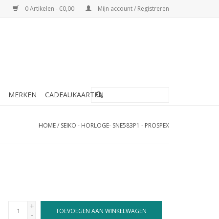
0 Artikelen - €0,00
Mijn account / Registreren
MERKEN
CADEAUKAARTEN
HOME
/
SEIKO - HORLOGE- SNE583P1 - PROSPEX
+
TOEVOEGEN AAN WINKELWAGEN
-