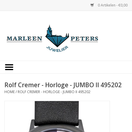
0 Artikelen - €0,00
Home
Horloges
Sieraden
Gepersonaliseerd
Rolf Cremer - Horloge - JUMBO II 495202
HOME
/
ROLF CREMER - HORLOGE - JUMBO II 495202
Occasions
Trouwringen
Overige