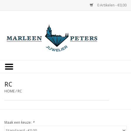
0 Artikelen - €0,00
Home
Horloges
Sieraden
Gepersonaliseerd
RC
HOME
/
RC
Occasions
Trouwringen
Maak een keuze:
*
Overige