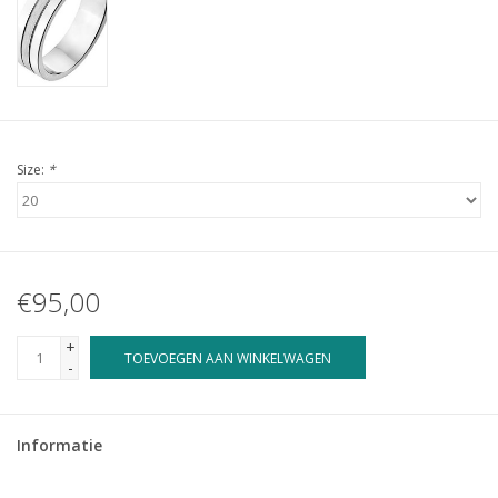
Size:
*
€95,00
+
TOEVOEGEN AAN WINKELWAGEN
-
Informatie