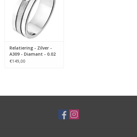
Relatiering - Zilver -
A309 - Diamant - 0.02
crt / H/Si - 6.0 mm
€149,00