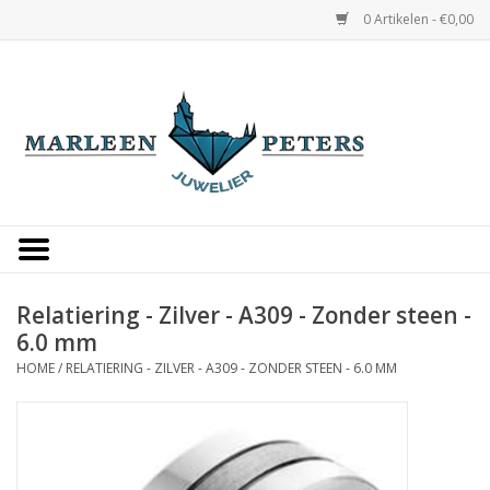
0 Artikelen - €0,00
Home
Horloges
Sieraden
Gepersonaliseerd
Relatiering - Zilver - A309 - Zonder steen -
6.0 mm
Occasions
HOME
/
RELATIERING - ZILVER - A309 - ZONDER STEEN - 6.0 MM
Trouwringen
Overige