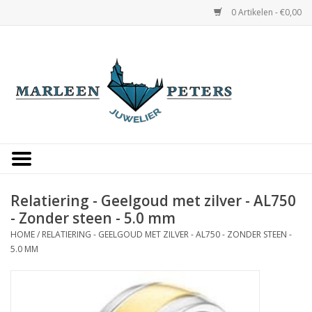
0 Artikelen - €0,00
Home
Horloges
Sieraden
Gepersonaliseerd
Relatiering - Geelgoud met zilver - AL750
- Zonder steen - 5.0 mm
Occasions
HOME
/
RELATIERING - GEELGOUD MET ZILVER - AL750 - ZONDER STEEN -
5.0 MM
Trouwringen
Overige