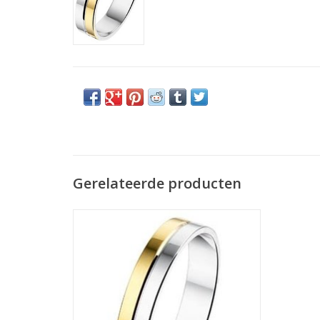
Gerelateerde producten
Amorio Relatiering - Geelgoud met zilver -
AL744 - Zonder steen - 4.0 mm
TOEVOEGEN AAN WINKELWAGEN