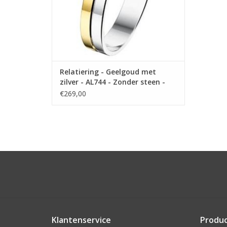
Relatiering - Geelgoud met
zilver - AL744 - Zonder steen -
4.0 mm
€269,00
Klantenservice
Produ