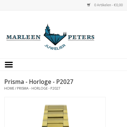
0 Artikelen - €0,00
Home
Horloges
Sieraden
Gepersonaliseerd
Prisma - Horloge - P2027
HOME
/
PRISMA - HORLOGE - P2027
Occasions
Trouwringen
Overige