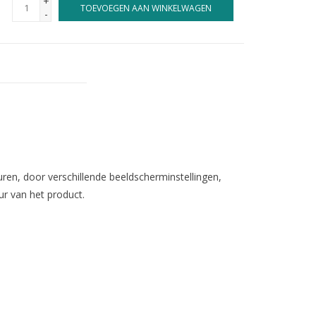
+
TOEVOEGEN AAN WINKELWAGEN
-
en, door verschillende beeldscherminstellingen,
ur van het product.