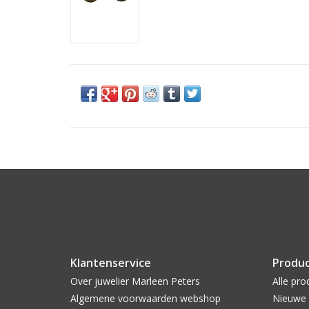
Klantenservice
Produ
Over juwelier Marleen Peters
Alle pro
Algemene voorwaarden webshop
Nieuwe 