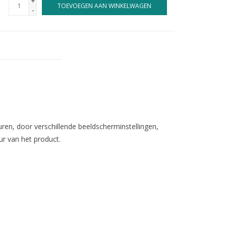
+
TOEVOEGEN AAN WINKELWAGEN
-
en, door verschillende beeldscherminstellingen,
ur van het product.