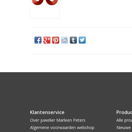
Klantenservice
Produ
Over juwelier Marleen Peters
Alle pro
Algemene voorwaarden webshop
Nieuwe 