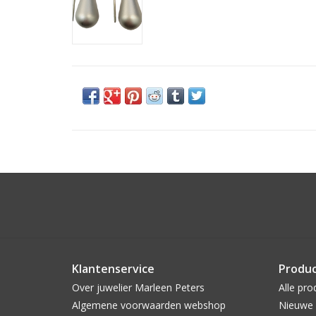
Klantenservice
Produ
Over juwelier Marleen Peters
Alle pro
Algemene voorwaarden webshop
Nieuwe 