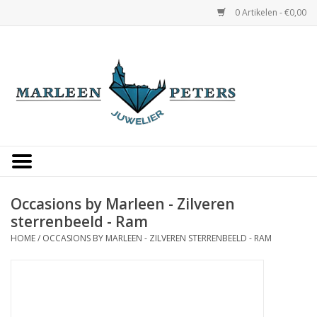
0 Artikelen - €0,00
Home
Horloges
Sieraden
Gepersonaliseerd
Occasions by Marleen - Zilveren
sterrenbeeld - Ram
Occasions
HOME
/
OCCASIONS BY MARLEEN - ZILVEREN STERRENBEELD - RAM
Trouwringen
Overige