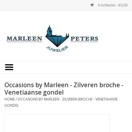
0 Artikelen - €0,00
Home
Horloges
Sieraden
Gepersonaliseerd
Occasions by Marleen - Zilveren broche -
Venetiaanse gondel
Occasions
HOME
/
OCCASIONS BY MARLEEN - ZILVEREN BROCHE - VENETIAANSE
GONDEL
Trouwringen
Overige