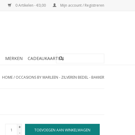
0 Artikelen - €0,00
Mijn account / Registreren
MERKEN
CADEAUKAARTEN
HOME
/
OCCASIONS BY MARLEEN - ZILVEREN BEDEL - BAKKER
+
TOEVOEGEN AAN WINKELWAGEN
-