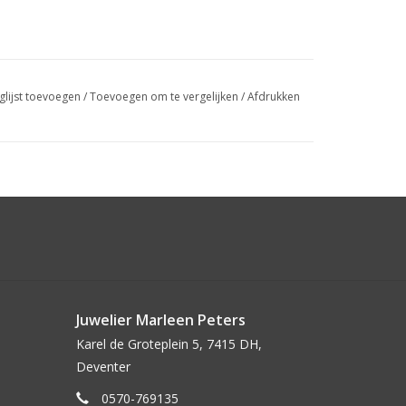
glijst toevoegen
/
Toevoegen om te vergelijken
/
Afdrukken
Juwelier Marleen Peters
Karel de Groteplein 5, 7415 DH,
Deventer
0570-769135