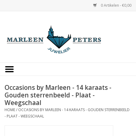
0 Artikelen - €0,00
Home
Horloges
Sieraden
Gepersonaliseerd
Occasions by Marleen - 14 karaats -
Gouden sterrenbeeld - Plaat -
Occasions
Weegschaal
HOME
/
OCCASIONS BY MARLEEN - 14 KARAATS - GOUDEN STERRENBEELD
Trouwringen
- PLAAT - WEEGSCHAAL
Overige