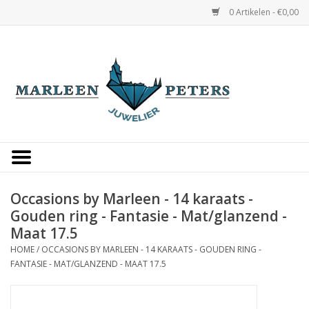
0 Artikelen - €0,00
Home
Horloges
Sieraden
Gepersonaliseerd
Occasions by Marleen - 14 karaats -
Gouden ring - Fantasie - Mat/glanzend -
Occasions
Maat 17.5
HOME
/
OCCASIONS BY MARLEEN - 14 KARAATS - GOUDEN RING -
Trouwringen
FANTASIE - MAT/GLANZEND - MAAT 17.5
Overige