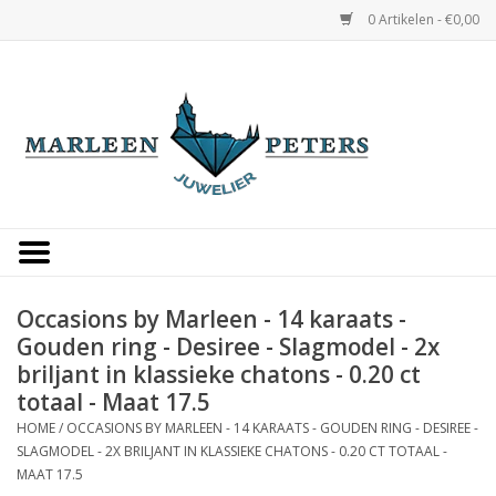
0 Artikelen - €0,00
Home
Horloges
Sieraden
Gepersonaliseerd
Occasions by Marleen - 14 karaats -
Gouden ring - Desiree - Slagmodel - 2x
Occasions
briljant in klassieke chatons - 0.20 ct
totaal - Maat 17.5
Trouwringen
HOME
/
OCCASIONS BY MARLEEN - 14 KARAATS - GOUDEN RING - DESIREE -
SLAGMODEL - 2X BRILJANT IN KLASSIEKE CHATONS - 0.20 CT TOTAAL -
MAAT 17.5
Overige