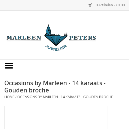
0 Artikelen - €0,00
Home
Horloges
Sieraden
Gepersonaliseerd
Occasions by Marleen - 14 karaats -
Gouden broche
Occasions
HOME
/
OCCASIONS BY MARLEEN - 14 KARAATS - GOUDEN BROCHE
Trouwringen
Overige