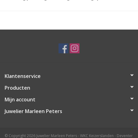
De levertijd kan iets afwijken, wilt u dit precies weten neem dan
even contact met ons op.
De gravure wordt er machinaal ingezet, u heeft de keuze uit een
schrijfletter of blokletter.
Kiest u voor een gravure? Het kinderkopje kan hierna niet meer
geretourneerd worden.
Klantenservice
Producten
Mijn account
Juwelier Marleen Peters
© Copyright 2026 Juwelier Marleen Peters - WKC Keizerslanden - Deventer