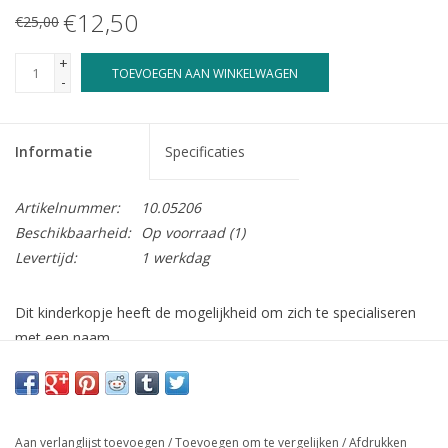
€12,50
€25,00
+
TOEVOEGEN AAN WINKELWAGEN
-
Informatie
Specificaties
Artikelnummer:
10.05206
Beschikbaarheid:
Op voorraad
(1)
Levertijd:
1 werkdag
Dit kinderkopje heeft de mogelijkheid om zich te specialiseren
met een naam,
u kunt dit opgeven in de bovenstaande vakjes!
Het graveren in dit kinderkopje kost € 10.-, kruis uw wensen in
de bovenstaande vakjes aan.
Aan verlanglijst toevoegen
/
Toevoegen om te vergelijken
/
Afdrukken