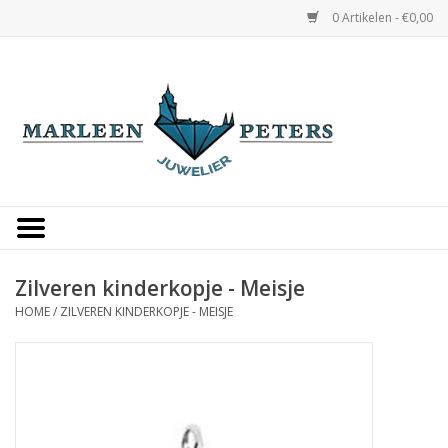
0 Artikelen - €0,00
Home
Horloges
Sieraden
Gepersonaliseerd
Zilveren kinderkopje - Meisje
HOME
/
ZILVEREN KINDERKOPJE - MEISJE
Occasions
Trouwringen
Overige