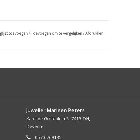
glijst toevoegen
/
Toevoegen om te vergelijken
/
Afdrukken
Juwelier Marleen Peters
Karel de Groteplein 5, 7415 DH,
Deventer
0570-769135