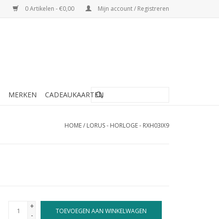
0 Artikelen - €0,00
Mijn account / Registreren
MERKEN
CADEAUKAARTEN
HOME
/
LORUS - HORLOGE - RXH03IX9
+
TOEVOEGEN AAN WINKELWAGEN
-