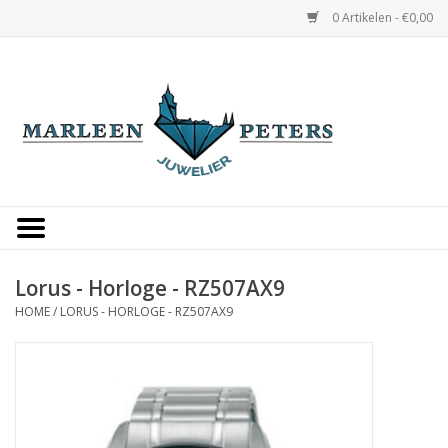
0 Artikelen - €0,00
Home
Horloges
Sieraden
Gepersonaliseerd
Lorus - Horloge - RZ507AX9
HOME
/
LORUS - HORLOGE - RZ507AX9
Occasions
Trouwringen
Overige