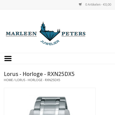
0 Artikelen - €0,00
Home
Horloges
Sieraden
Gepersonaliseerd
Lorus - Horloge - RXN25DX5
HOME
/
LORUS - HORLOGE - RXN25DX5
Occasions
Trouwringen
Overige