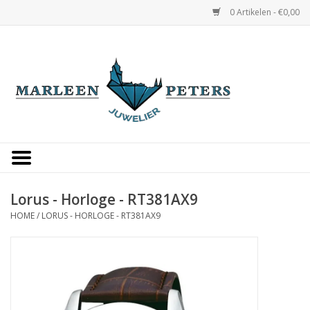
0 Artikelen - €0,00
Home
Horloges
Sieraden
Gepersonaliseerd
Lorus - Horloge - RT381AX9
HOME
/
LORUS - HORLOGE - RT381AX9
Occasions
Trouwringen
Overige