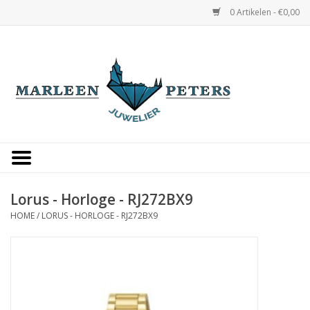
0 Artikelen - €0,00
Home
Horloges
Sieraden
Gepersonaliseerd
Lorus - Horloge - RJ272BX9
HOME
/
LORUS - HORLOGE - RJ272BX9
Occasions
Trouwringen
Overige