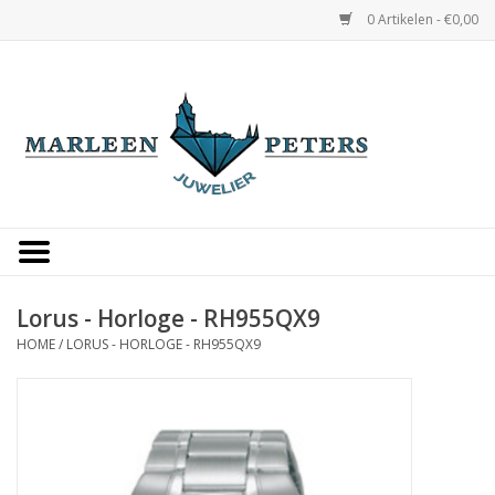
0 Artikelen - €0,00
Home
Horloges
Sieraden
Gepersonaliseerd
Lorus - Horloge - RH955QX9
HOME
/
LORUS - HORLOGE - RH955QX9
Occasions
Trouwringen
Overige