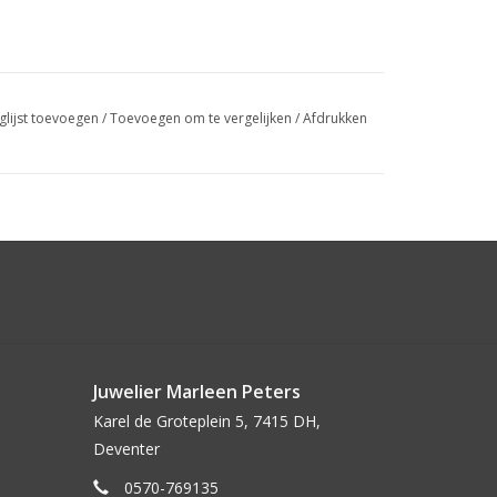
glijst toevoegen
/
Toevoegen om te vergelijken
/
Afdrukken
Juwelier Marleen Peters
Karel de Groteplein 5, 7415 DH,
Deventer
0570-769135