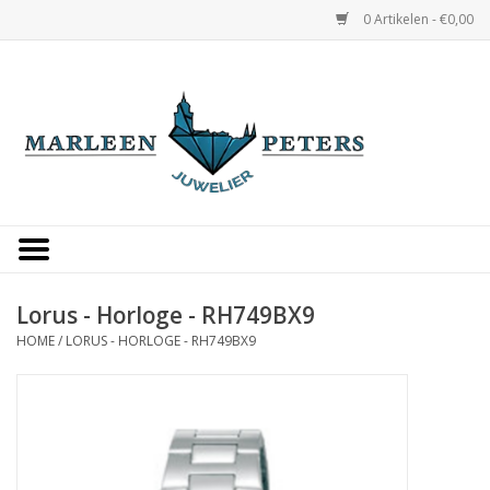
0 Artikelen - €0,00
Home
Horloges
Sieraden
Gepersonaliseerd
Lorus - Horloge - RH749BX9
HOME
/
LORUS - HORLOGE - RH749BX9
Occasions
Trouwringen
Overige