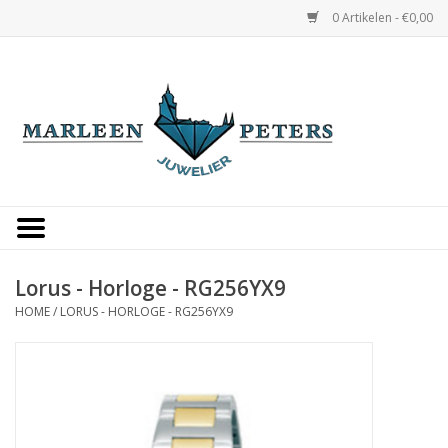
0 Artikelen - €0,00
Home
Horloges
Sieraden
Gepersonaliseerd
Lorus - Horloge - RG256YX9
HOME
/
LORUS - HORLOGE - RG256YX9
Occasions
Trouwringen
Overige