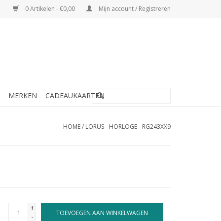
0 Artikelen - €0,00
Mijn account / Registreren
MERKEN
CADEAUKAARTEN
HOME
/
LORUS - HORLOGE - RG243XX9
+
TOEVOEGEN AAN WINKELWAGEN
-