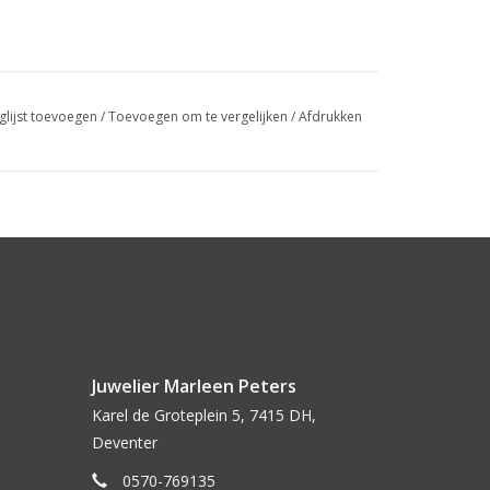
glijst toevoegen
/
Toevoegen om te vergelijken
/
Afdrukken
Juwelier Marleen Peters
Karel de Groteplein 5, 7415 DH,
Deventer
0570-769135