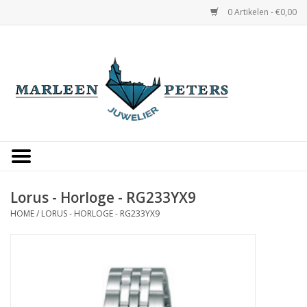
0 Artikelen - €0,00
Home
Horloges
Sieraden
Gepersonaliseerd
Lorus - Horloge - RG233YX9
HOME
/
LORUS - HORLOGE - RG233YX9
Occasions
Trouwringen
Overige