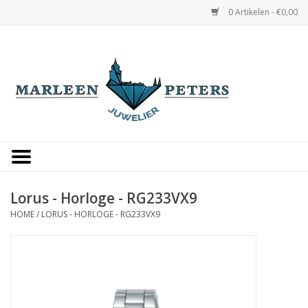
0 Artikelen - €0,00
Home
Horloges
Sieraden
Gepersonaliseerd
Lorus - Horloge - RG233VX9
HOME
/
LORUS - HORLOGE - RG233VX9
Occasions
Trouwringen
Overige